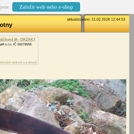
Založit web nebo e-shop
jeme
aktualizováno: 21.02.2026 12:44:53
otny
áčková M - DRŽÁKY
M s.r.o. IČ 09279555
ebových stránek a e-shopů