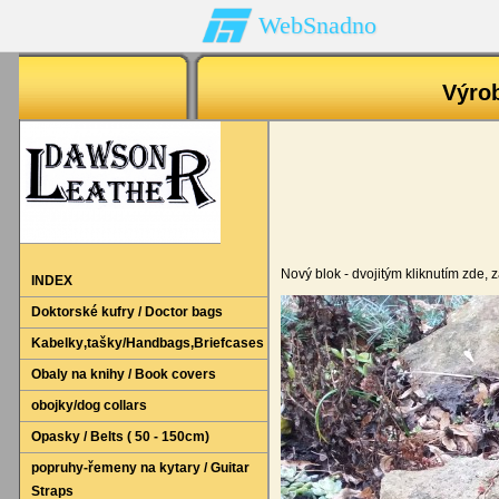
WebSnadno
Výro
Nový blok - dvojitým kliknutím zde, z
INDEX
Doktorské kufry / Doctor bags
Kabelky‚tašky/Handbags‚Briefcases
Obaly na knihy / Book covers
obojky/dog collars
Opasky / Belts ( 50 - 150cm)
popruhy-řemeny na kytary / Guitar
Straps