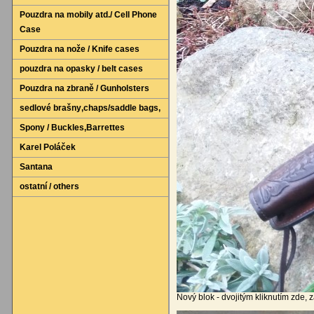
Pouzdra na mobily atd./ Cell Phone
Case
Pouzdra na nože / Knife cases
pouzdra na opasky / belt cases
Pouzdra na zbraně / Gunholsters
sedlové brašny‚chaps/saddle bags‚
Spony / Buckles‚Barrettes
Karel Poláček
Santana
ostatní / others
Nový blok - dvojitým kliknutím zde, z