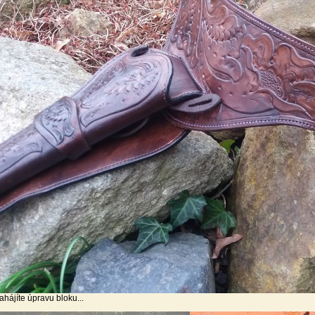
ahájíte úpravu bloku...