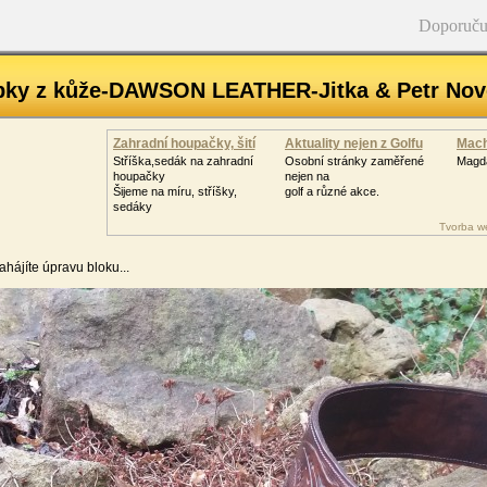
Doporuču
bky z kůže-DAWSON LEATHER-Jitka & Petr Nov
Zahradní houpačky, šití
Aktuality nejen z Golfu
Mach
Stříška,sedák na zahradní
Osobní stránky zaměřené
Magda
houpačky
nejen na
Šijeme na míru, stříšky,
golf a různé akce.
sedáky
Tvorba w
ahájíte úpravu bloku...