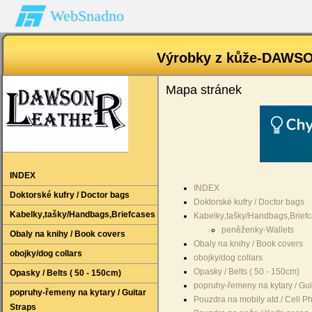
WebSnadno
Výrobky z kůže-DAWSO
Mapa stránek
INDEX
INDEX
Doktorské kufry / Doctor bags
Doktorské kufry / Doctor bags
Kabelky‚tašky/Handbags‚Briefcases
Kabelky‚tašky/Handbags‚Brief
peněženky-Wallets
Obaly na knihy / Book covers
Obaly na knihy / Book covers
obojky/dog collars
obojky/dog collars
Opasky / Belts ( 50 - 150cm)
Opasky / Belts ( 50 - 150cm)
popruhy-řemeny na kytary / Gui
popruhy-řemeny na kytary / Guitar
Pouzdra na mobily atd./ Cell 
Straps