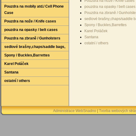
Pouzdra na nože / Knife cases
Pouzdra na mobily atd./ Cell Phone
pouzdra na opasky / belt cases
Case
Pouzdra na zbraně / Gunholste
sedlové brašny‚chaps/saddle b
Pouzdra na nože / Knife cases
Spony / Buckles‚Barrettes
pouzdra na opasky / belt cases
Karel Poláček
Santana
Pouzdra na zbraně / Gunholsters
ostatní / others
sedlové brašny‚chaps/saddle bags‚
Spony / Buckles‚Barrettes
Karel Poláček
Santana
ostatní / others
Administrace WebSnadno
|
Tvorba webových str