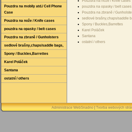
Pouzdra na nože / Knife cases
Pouzdra na mobily atd./ Cell Phone
pouzdra na opasky / belt cases
Case
Pouzdra na zbraně / Gunholste
sedlové brašny‚chaps/saddle b
Pouzdra na nože / Knife cases
Spony / Buckles‚Barrettes
pouzdra na opasky / belt cases
Karel Poláček
Santana
Pouzdra na zbraně / Gunholsters
ostatní / others
sedlové brašny‚chaps/saddle bags‚
Spony / Buckles‚Barrettes
Karel Poláček
Santana
ostatní / others
Administrace WebSnadno
|
Tvorba webových str