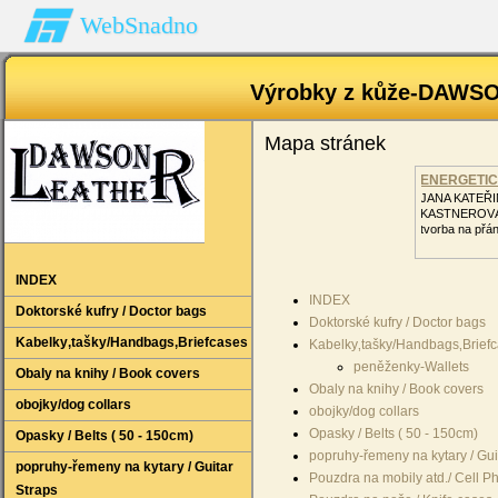
WebSnadno
Výrobky z kůže-DAWSO
Mapa stránek
ENERGETI
JANA KATEŘI
KASTNEROV
tvorba na přán
INDEX
INDEX
Doktorské kufry / Doctor bags
Doktorské kufry / Doctor bags
Kabelky‚tašky/Handbags‚Briefcases
Kabelky‚tašky/Handbags‚Brief
peněženky-Wallets
Obaly na knihy / Book covers
Obaly na knihy / Book covers
obojky/dog collars
obojky/dog collars
Opasky / Belts ( 50 - 150cm)
Opasky / Belts ( 50 - 150cm)
popruhy-řemeny na kytary / Gui
popruhy-řemeny na kytary / Guitar
Pouzdra na mobily atd./ Cell 
Straps